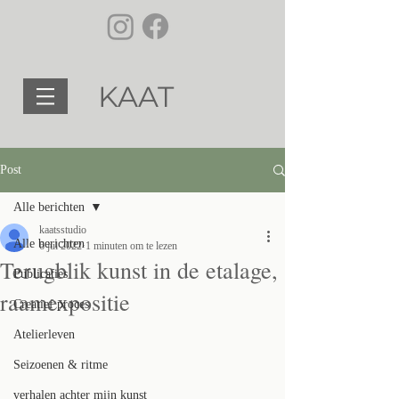
KAAT
Post
Alle berichten
kaatsstudio
Alle berichten
6 jul 2022
1 minuten om te lezen
Terugblik kunst in de etalage,
Publicaties
raamexpositie
Creatief proces
Atelierleven
Seizoenen & ritme
verhalen achter mijn kunst