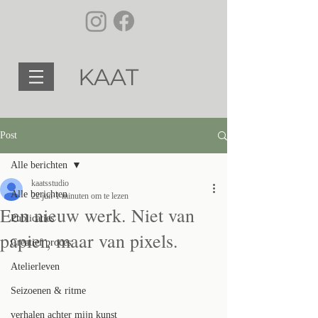
KAAT
Post
Alle berichten
kaatsstudio
Alle berichten
22 jun
1 minuten om te lezen
Een nieuw werk. Niet van
Publicaties
papier, maar van pixels.
Creatief proces
Atelierleven
Seizoenen & ritme
verhalen achter mijn kunst