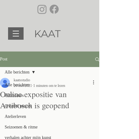
KAAT
Post
Alle berichten
kaatsstudio
Alle berichten
26 mei 2021
1 minuten om te lezen
Online expositie van
Publicaties
Artibosch is geopend
Creatief proces
Atelierleven
Seizoenen & ritme
verhalen achter mijn kunst