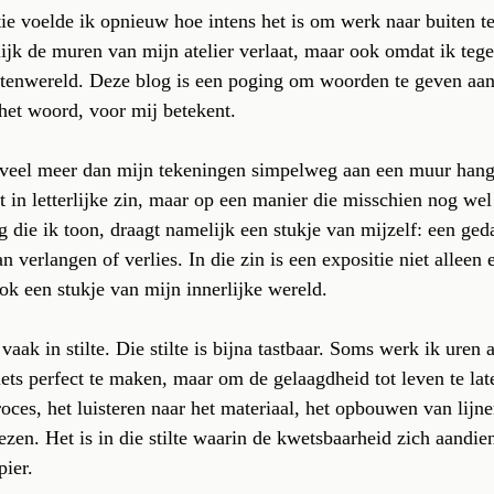
tie voelde ik opnieuw hoe intens het is om werk naar buiten t
lijk de muren van mijn atelier verlaat, maar ook omdat ik tege
itenwereld. Deze blog is een poging om woorden te geven aan
 het woord, voor mij betekent.
 veel meer dan mijn tekeningen simpelweg aan een muur hange
t in letterlijke zin, maar op een manier die misschien nog wel
g die ik toon, draagt namelijk een stukje van mijzelf: een ged
 verlangen of verlies. In die zin is een expositie niet alleen
k een stukje van mijn innerlijke wereld.
 vaak in stilte. Die stilte is bijna tastbaar. Soms werk ik uren
ets perfect te maken, maar om de gelaagdheid tot leven te lat
roces, het luisteren naar het materiaal, het opbouwen van lijn
zen. Het is in die stilte waarin de kwetsbaarheid zich aandien
pier.