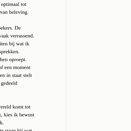
optimaal tot 
 van beleving.
ekers. De 
vaak verrassend. 
ten bij wat ik 
sprekken. 
hen oproept. 
 of een moment 
 in staat stelt 
 gedeeld 
wereld komt tot 
t, kies ik bewust 
k.
e staan bij wat 