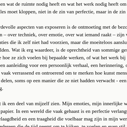
sen wat de ruimte nodig heeft en wat het werk nodig heeft om 
les moet kloppen, niet in de zin van perfectie, maar in de zin
devolle aspecten van exposeren is de ontmoeting met de bezo
n – over techniek, over emotie, over wat iemand raakt – zijn 
ties die ik zelf niet had voorzien, maar die moeiteloos aanslui
lden. Wat ik erg waardeer, is de oprechtheid van sommige ge
 hoe ze zich voelen bij bepaalde werken, of wat het werk bij 
en aanleiding voor een persoonlijk verhaal, een herinnering,
 vaak verrassend en ontroerend om te merken hoe kunst mensen
e delen, soms op een manier die ze niet hadden verwacht - een
g.
t ik een deel van mijzelf zien. Mijn emoties, mijn innerlijke 
papier. In een wereld die vaak gehaast is en perfectie verlang
laagdheid en een traagheid die voelbaar mag zijn in mijn wer
dereen die de tijd neemt om te kijken, te voelen en even stil t