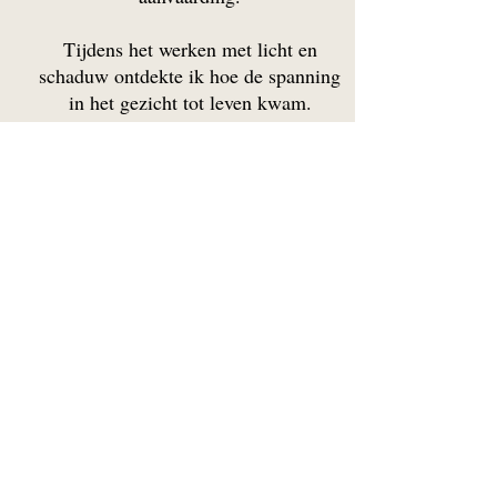
Tijdens het werken met licht en
schaduw ontdekte ik hoe de spanning
in het gezicht tot leven kwam.
De ruwe textuur, de contrasten en het
spel van verzachting en intensiteit
gaven het beeld een diepte die ik niet
direct had gepland, maar die zich
organisch ontwikkelde. Soms is kunst
een zoektocht, een dialoog tussen het
materiaal en het onzichtbare dat zich
wil laten zien.